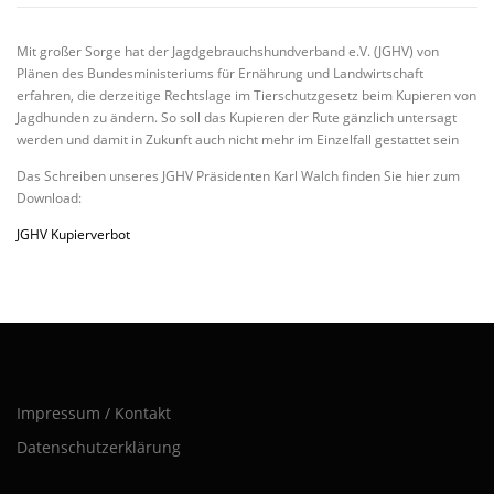
Mit großer Sorge hat der Jagdgebrauchshundverband e.V. (JGHV) von
Plänen des Bundesministeriums für Ernährung und Landwirtschaft
erfahren, die derzeitige Rechtslage im Tierschutzgesetz beim Kupieren von
Jagdhunden zu ändern. So soll das Kupieren der Rute gänzlich untersagt
werden und damit in Zukunft auch nicht mehr im Einzelfall gestattet sein
Das Schreiben unseres JGHV Präsidenten Karl Walch finden Sie hier zum
Download:
JGHV Kupierverbot
Impressum / Kontakt
Datenschutzerklärung