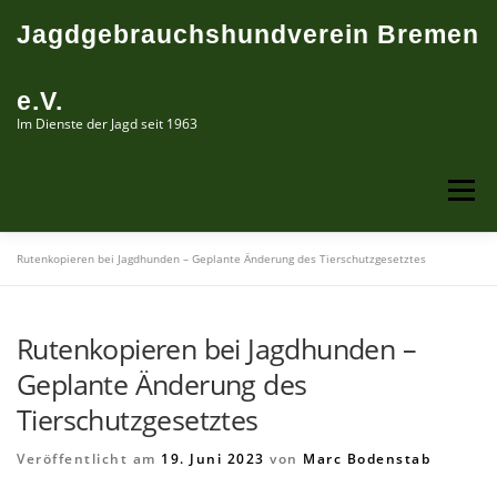
Zum
Jagdgebrauchshundverein Bremen
Inhalt
springen
e.V.
Im Dienste der Jagd seit 1963
Menü
Rutenkopieren bei Jagdhunden – Geplante Änderung des Tierschutzgesetztes
ÜBER UNS
PRÜFUNGSTERMINE
LEHRGÄNGE
Rutenkopieren bei Jagdhunden –
ERINNERUNGEN
Geplante Änderung des
Tierschutzgesetztes
Veröffentlicht am
19. Juni 2023
von
Marc Bodenstab