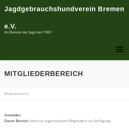
Zum
Jagdgebrauchshundverein Bremen
Inhalt
springen
e.V.
Im Dienste der Jagd seit 1963
Menü
ÜBER UNS
PRÜFUNGSTERMINE
LEHRGÄNGE
MITGLIEDERBEREICH
ERINNERUNGEN
Mitgliederbereich
Anmelden
Dieser Bereich
steht nur angemeldeten Mitgliedern zur Verfügung.