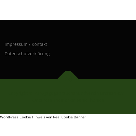
Impressum / Kontakt
Datenschutzerklärung
Copyright © 2026 Jagdgebrauchshundverein Bremen e.V.
–
OnePress
Theme von FameThemes
WordPress Cookie Hinweis von Real Cookie Banner