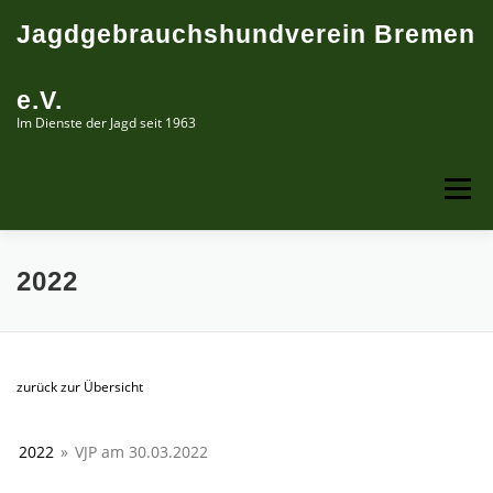
Zum
Jagdgebrauchshundverein Bremen
Inhalt
springen
e.V.
Im Dienste der Jagd seit 1963
Menü
ÜBER UNS
PRÜFUNGSTERMINE
LEHRGÄNGE
2022
ERINNERUNGEN
zurück zur Übersicht
2022
»
VJP am 30.03.2022