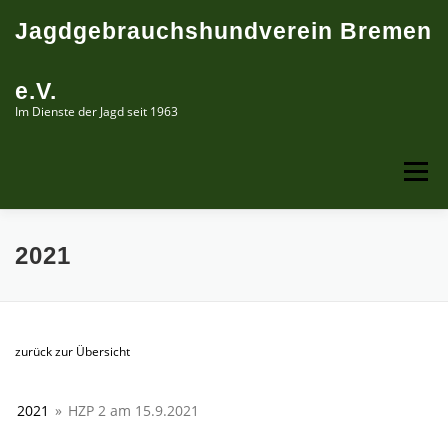
Zum
Jagdgebrauchshundverein Bremen
Inhalt
springen
e.V.
Im Dienste der Jagd seit 1963
Menü
ÜBER UNS
PRÜFUNGSTERMINE
LEHRGÄNGE
2021
ERINNERUNGEN
zurück zur Übersicht
2021
»
HZP 2 am 15.9.2021